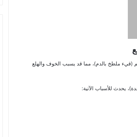
ع
م (قيء ملطخ بالدم)، مما قد يسبب الخوف والهلع
ة)، يحدث للأسباب الآتية: