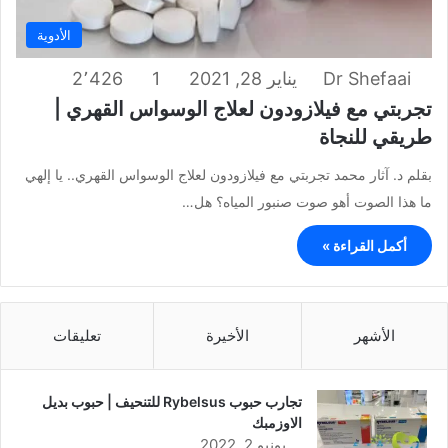
الأدوية
Dr Shefaai
يناير 28, 2021
1
2٬426
تجربتي مع فيلازودون لعلاج الوسواس القهري |
طريقي للنجاة
بقلم د. آثار محمد تجربتي مع فيلازودون لعلاج الوسواس القهري.. يا إلهي
ما هذا الصوت أهو صوت صنبور المياه؟ هل…
أكمل القراءة »
الأشهر
الأخيرة
تعليقات
تجارب حبوب Rybelsus للتنحيف | حبوب بديل
الاوزمبك
يونيو 2, 2022