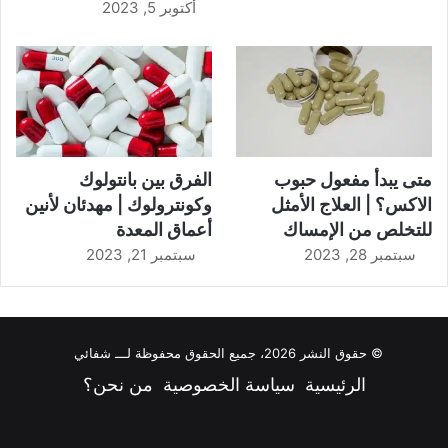
أكتوبر 5, 2023
متى يبدأ مفعول حبوب
الفرق بين بانتولوك
الاكس؟ | العلاج الأمثل
وكونترولوك | مهدئان لأنين
للتخلص من الإمساك
أعماق المعدة
سبتمبر 28, 2023
سبتمبر 21, 2023
© حقوق النشر 2026، جميع الحقوق محفوظة لـــ شفائي
الرئيسية
سياسة الخصوصية
من نحن؟
فيسبوك
‫X
‫YouTube
انستقرام