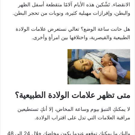
الانقضاء. تَشْكين هذه الأيام آلامًا متقطعة أسفل الظهر
والبطن، وإفرازات مهبلية كثيرة، ونوبات من تحجر البطن.
هل حانت ساعة الوضع؟ تعالي نستعرض علامات الولادة
الطبيعية والقيصرية، واختلافها بين امرأةٍ وأخرى.
متى تظهر علامات الولادة الطبيعية؟
لا يمكنكِ التنبؤ بيوم وساعة المخاض، إلا أنكِ تستطيعين
مراقبة العلامات التي تدل على اقتراب الولادة.
وإليكِ ما يمكنكِ توقعه عندما يكون مخاضكِ خلال 24 إلى 48