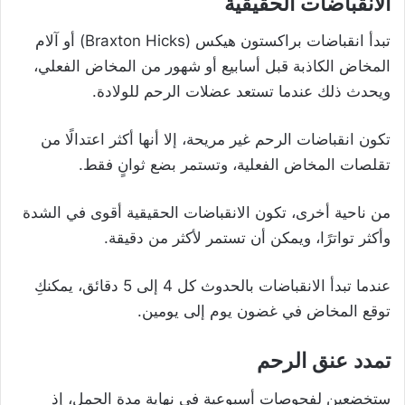
الانقباضات الحقيقية
تبدأ انقباضات براكستون هيكس (Braxton Hicks) أو آلام
المخاض الكاذبة قبل أسابيع أو شهور من المخاض الفعلي،
ويحدث ذلك عندما تستعد عضلات الرحم للولادة.
تكون انقباضات الرحم غير مريحة، إلا أنها أكثر اعتدالًا من
تقلصات المخاض الفعلية، وتستمر بضع ثوانٍ فقط.
من ناحية أخرى، تكون الانقباضات الحقيقية أقوى في الشدة
وأكثر تواترًا، ويمكن أن تستمر لأكثر من دقيقة.
عندما تبدأ الانقباضات بالحدوث كل 4 إلى 5 دقائق، يمكنكِ
توقع المخاض في غضون يوم إلى يومين.
تمدد عنق الرحم
ستخضعين لفحوصات أسبوعية في نهاية مدة الحمل، إذ