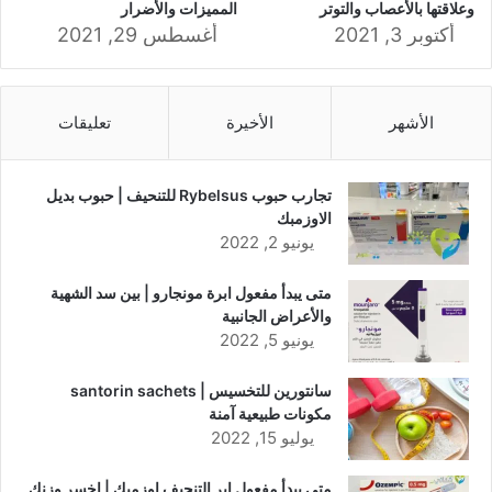
وعلاقتها بالأعصاب والتوتر
المميزات والأضرار
أكتوبر 3, 2021
أغسطس 29, 2021
الأشهر
الأخيرة
تعليقات
تجارب حبوب Rybelsus للتنحيف | حبوب بديل
الاوزمبك
يونيو 2, 2022
متى يبدأ مفعول ابرة مونجارو | بين سد الشهية
والأعراض الجانبية
يونيو 5, 2022
سانتورين للتخسيس | santorin sachets
مكونات طبيعية آمنة
يوليو 15, 2022
متى يبدأ مفعول ابر التنحيف اوزمبك | اخسر وزنك