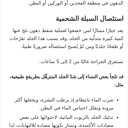
الدهون في منطقة الفخذين أو الوركين أو البطن.
استئصال السبلة الشحمية
يعد خيارًا ممتازًا لمن خضعوا لعملية شفط دهون نتَج عنها
كمية كبيرة متدلّية من الجلد، وقد يسبب هذا الجلد تقرّحات
أو طفحًا جلديًا ومن ثَمّ يُصبح استئصالَه ضرورةً طبيةً.
تستغرق الجراحة غالبًا من 2 إلى 5 ساعات.
قد تلجأ بعض النساء إلى شدّ الجلد المترهِّل بطريقةٍ طبيعية،
مثل:
شرب الماء بانتظام إذ يرطب البشرة، ويجعلها أكثر
مرونة ويقلل احتباس الماء في البطن.
تدليك الجلد بالزيوت النباتية، لاحتوائها على بعض
مضادات الأكسدة، وتمتاز بكونِها مضادة للالتهابات، لذا