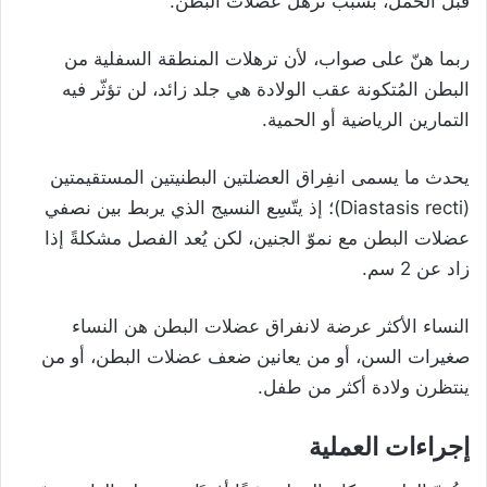
قبل الحمل، بسبب ترهل عضلات البطن.
ربما هنّ على صواب، لأن ترهلات المنطقة السفلية من
البطن المُتكونة عقب الولادة هي جلد زائد، لن تؤثّر فيه
التمارين الرياضية أو الحمية.
يحدث ما يسمى انفِراق العضلتين البطنيتين المستقيمتين
(Diastasis recti)؛ إذ يتّسِع النسيج الذي يربط بين نصفي
عضلات البطن مع نموّ الجنين، لكن يُعد الفصل مشكلةً إذا
زاد عن 2 سم.
النساء الأكثر عرضة لانفراق عضلات البطن هن النساء
صغيرات السن، أو من يعانين ضعف عضلات البطن، أو من
ينتظرن ولادة أكثر من طفل.
إجراءات العملية