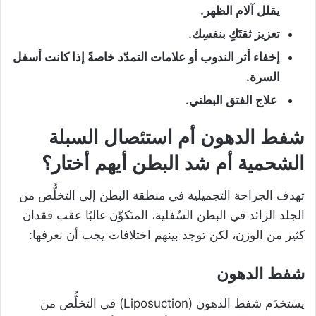
يقلل آلام الظهر.
تعزيز ثقتَكِ بنفسِك.
إخفاء أثر الندوب أو علامات التمدّد خاصةً إذا كانت أسفل
السرة.
علاج الفتق البطني.
شفط الدهون أم استئصال السبلة
الشحمية أم شد البطن أيهم أختار؟
تهدف الجراحة التجميلية في منطقة البطن إلى التخلُّص من
الجلد الزائد في البطن السُفلية، المتَكوِّن غالبًا عقب فقدان
كثير من الوزن، لكن توجد بينهم اختلافات يجب أن نعرفها:
شفط الدهون
يستخدَم شفط الدهون (Liposuction) في التخلُّص من