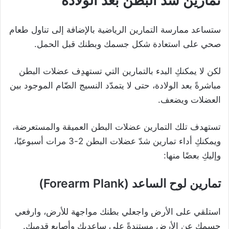
تمارين شد البطن بعد الولادة
ستساعد ممارسة التمارين الرياضية بالإضافة إلى تناول طعام
صحي على استعادة شكل جسمك وبطنك قبل الحمل.
لكن لا يمكنكِ البدء بالتمارين التي تستهدِف عضلات البطن
مباشرةً بعد الولادة، حتى لا يتمدّد النسيج الضّام الموجود بين
العضلات ويضعف.
تستهدف تلك التمارين عضلات البطن العميقة والمستعرضة،
ويمكنكِ أداء تمارين شدّ عضلات البطن 2-3 مرات أسبوعيًا،
وإليكِ بعضًا منها:
تمارين لوح الساعد (Forearm Plank)
استلقي على الأرض واجعلي بطنك مواجهة للأرض، وارفعي
جسمك عن الأرض مستندةً على ساعديك وأصابع قدميكِ.