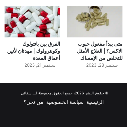
متى يبدأ مفعول حبوب
الفرق بين بانتولوك
الاكس؟ | العلاج الأمثل
وكونترولوك | مهدئان لأنين
للتخلص من الإمساك
أعماق المعدة
سبتمبر 28, 2023
سبتمبر 21, 2023
© حقوق النشر 2026، جميع الحقوق محفوظة لـــ شفائي
الرئيسية
سياسة الخصوصية
من نحن؟
فيسبوك
‫X
‫YouTube
انستقرام