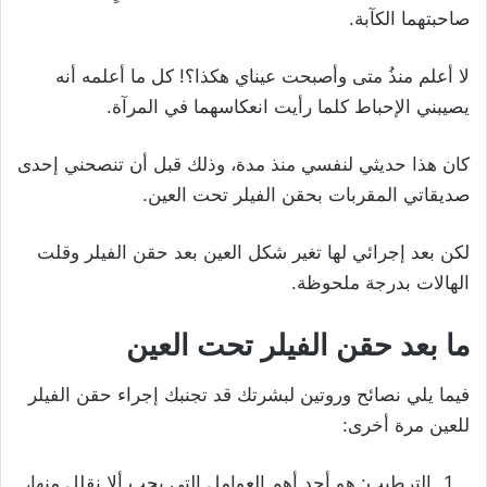
صاحبتهما الكآبة.
لا أعلم منذُ متى وأصبحت عيناي هكذا؟! كل ما أعلمه أنه
يصيبني الإحباط كلما رأيت انعكاسهما في المرآة.
كان هذا حديثي لنفسي منذ مدة، وذلك قبل أن تنصحني إحدى
صديقاتي المقربات بحقن الفيلر تحت العين.
لكن بعد إجرائي لها تغير شكل العين بعد حقن الفيلر وقلت
الهالات بدرجة ملحوظة.
ما بعد حقن الفيلر تحت العين
فيما يلي نصائح وروتين لبشرتك قد تجنبك إجراء حقن الفيلر
للعين مرة أخرى:
الترطيب: هو أحد أهم العوامل التي يجب ألا نقلل منها،