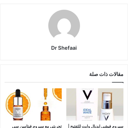
Dr Shefaai
مقالات ذات صلة
سيروم فيشي إيديال وايت للتفتيح |
تجربتي مع سيروم فيتامين سي