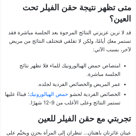
متى تظهر نتيجة حقن الفيلر تحت
العين؟
قد لا ترين عزيزتي النتائج المرجوة بعد الجلسة مباشرة فقد
تستمر معكِ أيامًا، ولكن لا تقلقي فتختلف النتائج من مريض
لآخر، بسبب الآتي:
امتصاص حمض الهيالورونيك للماء فلا تظهر نتائج
الجلسة مباشرة.
عمر المريض والخصائص الفردية لجلده.
الخصائص الفردية لحشو
حمض الهيالورونيك
؛ فبناءً عليها
تستمر النتائج وعلى الأغلب من 9-12 شهرًا.
تجربتي مع حقن الفيلر للعين
عينان غائرتان باهتتان… تنظران إلى المرآة بحزنٍ ويخيِّم على