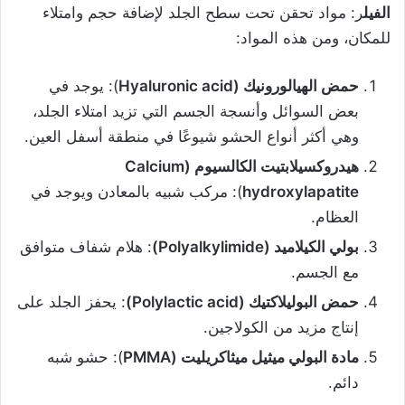
الفيل
ر: مواد تحقن تحت سطح الجلد لإضافة حجم وامتلاء
للمكان، ومن هذه المواد:
حمض الهيالورونيك (Hyaluronic acid
): يوجد في
بعض السوائل وأنسجة الجسم التي تزيد امتلاء الجلد،
وهي أكثر أنواع الحشو شيوعًا في منطقة أسفل العين.
هيدروكسيلابتيت الكالسيوم (Calcium
hydroxylapatite
): مركب شبيه بالمعادن ويوجد في
العظام.
بولي الكيلاميد (Polyalkylimide)
: هلام شفاف متوافق
مع الجسم.
حمض البوليلاكتيك (Polylactic acid)
: يحفز الجلد على
إنتاج مزيد من الكولاجين.
مادة البولي ميثيل ميثاكريليت (PMMA
): حشو شبه
دائم.