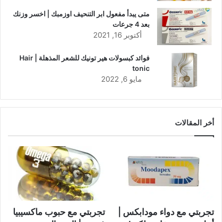
متى يبدأ مفعول ابر التنحيف اوزمبك | اخسر وزنك
بعد 4 جرعات
أكتوبر 16, 2021
فوائد كبسولات هير تونيك للشعر المذهلة | Hair
tonic
مايو 6, 2022
أخر المقالات
تجربتي مع دواء مودابكس |
تجربتي مع حبوب ماكسيبيا