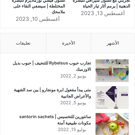
تجربتي مع غسول سيرافي للبشرة
غسول فيشي نورماديرم للبشرة
الدهنية | يرمم آثار تيار الحياة
المختلطة | سيضفي النقاء على
ملامحكِ
أغسطس 13, 2023
أغسطس 10, 2023
الأشهر
الأخيرة
تعليقات
تجارب حبوب Rybelsus للتنحيف | حبوب بديل
الاوزمبك
يونيو 2, 2022
متى يبدأ مفعول ابرة مونجارو | بين سد الشهية
والأعراض الجانبية
يونيو 5, 2022
سانتورين للتخسيس | santorin sachets
مكونات طبيعية آمنة
يوليو 15, 2022