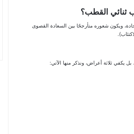
 ثنائي القطب؟
حادة، ويكون شعوره متأرجحًا بين السعادة القصوى
كتئاب).
ل يكفي ثلاثة أعراض، ونذكر منها الآتي: