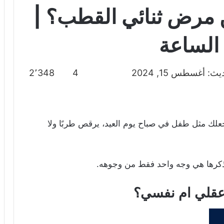
 مرض ثنائي القطب؟ |
الساعة
ث: أغسطس 15, 2024
4
2٬348
يجعلك مثل طفل في صباح يوم العيد، يرقص طربًا ولا
 ذكرها هي وجه واحد فقط من وجوهه.
قلي ام نفسي؟