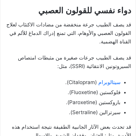
دواء نفسي للقولون العصبي
قد يصف الطبيب جرعة منخفضة من مضادات الاكتئاب لعلاج
القولون العصبي والأوهام، التي تمنع إدراك الدماغ للألم في
القناة الهضمية.
قد يصف الطبيب جرعات صغيرة من مثبطات امتصاص
السيروتونين الانتقائية (SSRI)، مثل:
سيتالوبرام
(Citalopram).
فلوكستين (Fluoxetine).
باروكستين (Paroxetine).
سيرترالين (Sertraline).
قد تحدث بعض الآثار الجانبية الطفيفة نتيجة استخدام هذه
الأدوية، مثل: الغثيان، وفقدان الشهية، والإسهال.