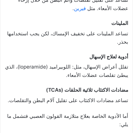
تساعد على تقليل تقلصات وألم البطن من خلال إرخاء
عضلات الأمعاء. مثل
فيرين
.
الملينات
تساعد الملينات على تخفيف الإمساك، لكن يجب استخدامها
بحذر.
أدوية لعلاج الإسهال
تقلل أعراض الإسهال، مثل: اللوبيراميد (loperamide)، الذي
يبطئ تقلصات عضلات الأمعاء.
مضادات الاكتئاب ثلاثية الحلقات (TCAs)
تساعد مضادات الاكتئاب على تقليل آلام البطن والتقلصات.
أما الأدوية الخاصة بعلاج متلازمة القولون العصبي فتشمل ما
يلي: