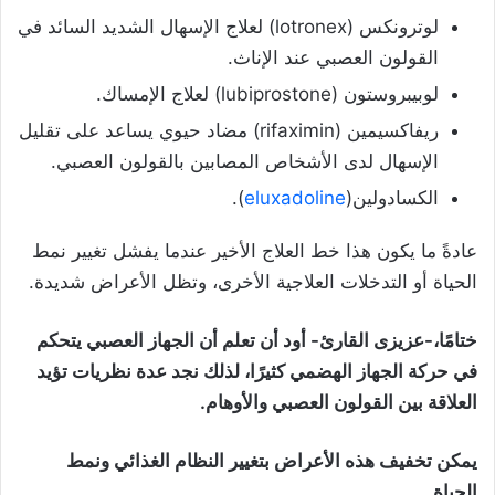
لوترونكس (lotronex) لعلاج الإسهال الشديد السائد في
القولون العصبي عند الإناث.
لوبيبروستون (lubiprostone) لعلاج الإمساك.
ريفاكسيمين (rifaximin) مضاد حيوي يساعد على تقليل
الإسهال لدى الأشخاص المصابين بالقولون العصبي.
الكسادولين(
eluxadoline
).
عادةً ما يكون هذا خط العلاج الأخير عندما يفشل تغيير نمط
الحياة أو التدخلات العلاجية الأخرى، وتظل الأعراض شديدة.
ختامًا،-عزيزى القارئ- أود أن تعلم أن الجهاز العصبي يتحكم
في حركة الجهاز الهضمي كثيرًا، لذلك نجد عدة نظريات تؤيد
العلاقة بين القولون العصبي والأوهام.
يمكن تخفيف هذه الأعراض بتغيير النظام الغذائي ونمط
الحياة.