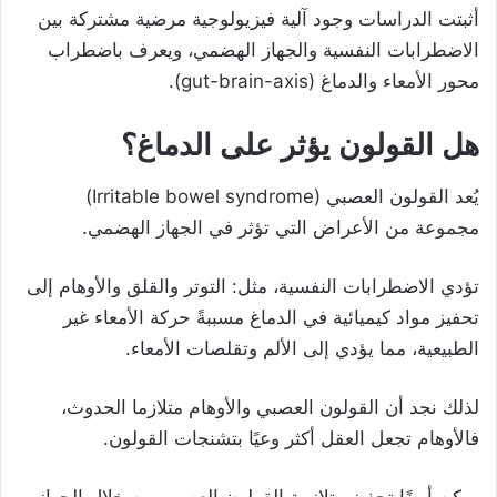
أثبتت الدراسات وجود آلية فيزيولوجية مرضية مشتركة بين
الاضطرابات النفسية والجهاز الهضمي، ويعرف باضطراب
محور الأمعاء والدماغ (gut-brain-axis).
هل القولون يؤثر على الدماغ؟
يُعد القولون العصبي (Irritable bowel syndrome)
مجموعة من الأعراض التي تؤثر في الجهاز الهضمي.
تؤدي الاضطرابات النفسية، مثل: التوتر والقلق والأوهام إلى
تحفيز مواد كيميائية في الدماغ مسببةً حركة الأمعاء غير
الطبيعية، مما يؤدي إلى الألم وتقلصات الأمعاء.
لذلك نجد أن القولون العصبي والأوهام متلازما الحدوث،
فالأوهام تجعل العقل أكثر وعيًا بتشنجات القولون.
يمكن أيضًا تحفيز متلازمة القولون العصبي من خلال الجهاز