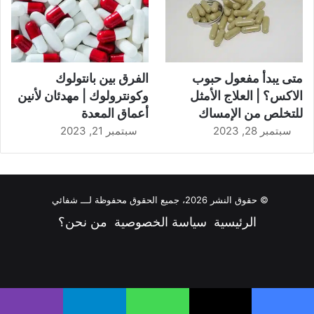
متى يبدأ مفعول حبوب
الفرق بين بانتولوك
الاكس؟ | العلاج الأمثل
وكونترولوك | مهدئان لأنين
للتخلص من الإمساك
أعماق المعدة
سبتمبر 28, 2023
سبتمبر 21, 2023
© حقوق النشر 2026، جميع الحقوق محفوظة لـــ شفائي
الرئيسية
سياسة الخصوصية
من نحن؟
فيسبوك
‫X
‫YouTube
انستقرام