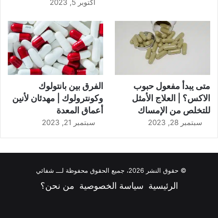
أكتوبر 5, 2023
متى يبدأ مفعول حبوب
الفرق بين بانتولوك
الاكس؟ | العلاج الأمثل
وكونترولوك | مهدئان لأنين
للتخلص من الإمساك
أعماق المعدة
سبتمبر 28, 2023
سبتمبر 21, 2023
© حقوق النشر 2026، جميع الحقوق محفوظة لـــ شفائي
الرئيسية
سياسة الخصوصية
من نحن؟
فيسبوك
‫X
‫YouTube
انستقرام