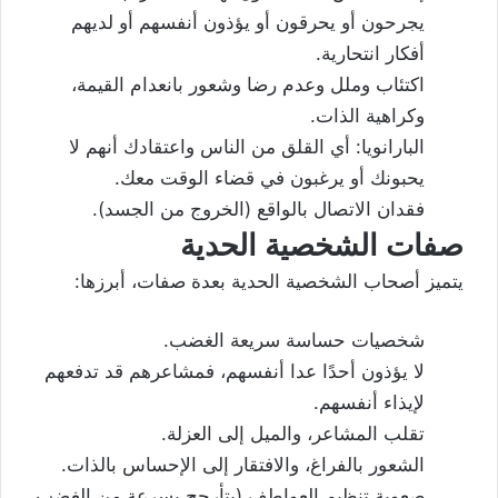
يجرحون أو يحرقون أو يؤذون أنفسهم أو لديهم
أفكار انتحارية.
اكتئاب وملل وعدم رضا وشعور بانعدام القيمة،
وكراهية الذات.
البارانويا: أي القلق من الناس واعتقادك أنهم لا
يحبونك أو يرغبون في قضاء الوقت معك.
فقدان الاتصال بالواقع (الخروج من الجسد).
صفات الشخصية الحدية
يتميز أصحاب الشخصية الحدية بعدة صفات، أبرزها:
شخصيات حساسة سريعة الغضب.
لا يؤذون أحدًا عدا أنفسهم، فمشاعرهم قد تدفعهم
لإيذاء أنفسهم.
تقلب المشاعر، والميل إلى العزلة.
الشعور بالفراغ، والافتقار إلى الإحساس بالذات.
صعوبة تنظيم العواطف (يتأرجح بسرعة من الغضب