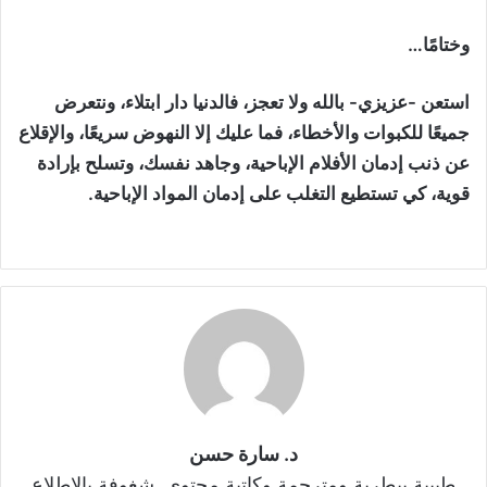
وختامًا…
استعن -عزيزي- بالله ولا تعجز، فالدنيا دار ابتلاء، ونتعرض
جميعًا للكبوات والأخطاء، فما عليك إلا النهوض سريعًا، والإقلاع
عن ذنب إدمان الأفلام الإباحية، وجاهد نفسك، وتسلح بإرادة
قوية، كي تستطيع التغلب على إدمان المواد الإباحية.
د. سارة حسن
طبيبة بيطرية ومترجمة وكاتبة محتوى. شغوفة بالاطلاع