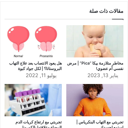
مقالات ذات صلة
مخاطر متلازمة بيكا “Pica” | مرض
هل يعود الانتصاب بعد علاج التهاب
نفسي أم عضوي!
البروستاتا؟ | لكل جواد كبوة
يناير 13, 2023
يوليو 11, 2022
تجربتي مع التهاب البنكرياس |
تجربتي مع ارتفاع ‏كريات الدم
استمع لجسدك
البيضاء وعلاقتها بالكورونا