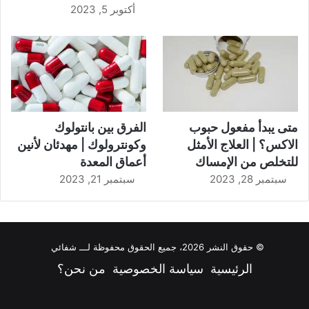
أكتوبر 5, 2023
متى يبدأ مفعول حبوب
الفرق بين بانتولوك
الاكس؟ | العلاج الأمثل
وكونترولوك | مهدئان لأنين
للتخلص من الإمساك
أعماق المعدة
سبتمبر 28, 2023
سبتمبر 21, 2023
© حقوق النشر 2026، جميع الحقوق محفوظة لـــ شفائي
الرئيسية
سياسة الخصوصية
من نحن؟
فيسبوك
‫X
‫YouTube
انستقرام