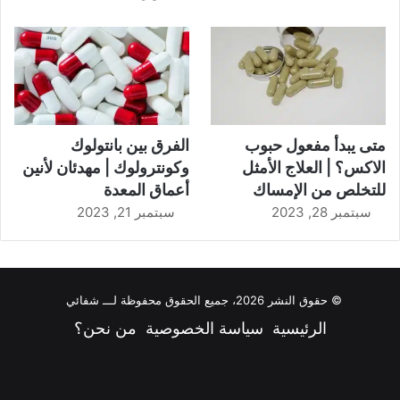
متى يبدأ مفعول حبوب
الفرق بين بانتولوك
الاكس؟ | العلاج الأمثل
وكونترولوك | مهدئان لأنين
للتخلص من الإمساك
أعماق المعدة
سبتمبر 28, 2023
سبتمبر 21, 2023
© حقوق النشر 2026، جميع الحقوق محفوظة لـــ شفائي
الرئيسية
سياسة الخصوصية
من نحن؟
فيسبوك
‫X
‫YouTube
انستقرام