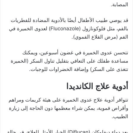
المصابة.
قد يوصي طبيب الأطفال أيضًا بالأدوية المضادة للفطريات
بالفم، مثل فلوكونازول (Fluconazole) لعدوى الخميرة في
الفم (مرض القلاع الفموي).
تتحسن عدوى الخميرة في غضون أسبوعين، ويمكنك
مساعدة طفلك على التعافي بتقليل تناول السكر (الخميرة
تتغذى على السكر) وإضافة الخضراوات للوجبات.
أدوية علاج الكانديدا
تتوافر أدوية علاج عدوى الخميرة على هيئة كريمات ومراهم
وأقراص فموية، يمكن شراء معظمها دون الحاجة إلى زيارة
الطبيب.
يعد دواء ديفلوكان (Diflucan) الخيار الأمثل للعلاج، في حالة