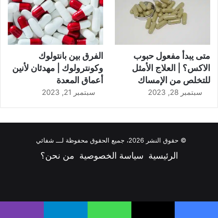
متى يبدأ مفعول حبوب
الفرق بين بانتولوك
الاكس؟ | العلاج الأمثل
وكونترولوك | مهدئان لأنين
للتخلص من الإمساك
أعماق المعدة
سبتمبر 28, 2023
سبتمبر 21, 2023
© حقوق النشر 2026، جميع الحقوق محفوظة لـــ شفائي
الرئيسية
سياسة الخصوصية
من نحن؟
فيسبوك
‫X
‫YouTube
انستقرام