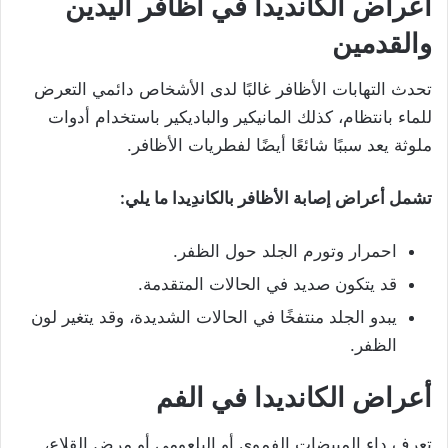
أعراض
الكانديدا في أظافر اليدين
والقدمين
تحدث التهابات الأظافر غالبًا لدى الأشخاص دائمي التعرض
للماء بانتظام، كذلك المانيكير والباديكير باستخدام أدوات
ملوثة يعد سببًا شائعًا أيضًا لفطريات الأظافر.
تشمل أعراض إصابة الأظافر بالكاندِيدا ما يلي:
احمرار وتورم الجلد حول الظفر.
قد يتكون صديد في الحالات المتقدمة.
يبدو الجلد منتفخًا في الحالات الشديدة، وقد يتغير لون
الظفر.
أعراض
الكانديدا
في الفم
تعرف داء المبيضات الفموي أو البلعومي أو مرض القلاع،