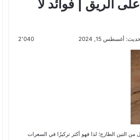
لى الريق | فوائد لا
يث: أغسطس 15, 2024
2٬040
 من التين الطازج؛ لذا فهو أكثر تركيزًا في السعرات