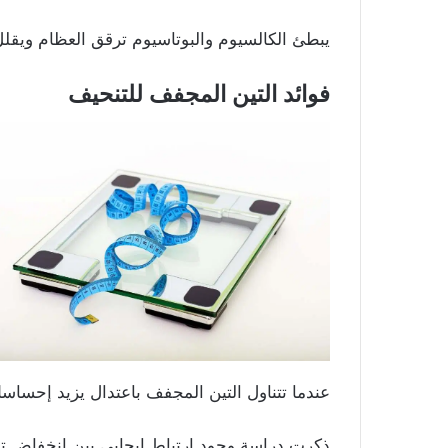
يبطئ الكالسيوم والبوتاسيوم ترقق العظام ويقلل
فوائد التين المجفف للتنحيف
عندما تتناول التين المجفف باعتدال يزيد إحساسك
ذكرت دراسة وجود ارتباط إيجابي بين انخفاض ت