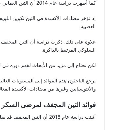
كما أظهرت دراسة عام 2014 أن التين العماني يحسن الذاكرة ويقلل الضرر التأكسدي للدماغ.
إذ تؤخر مضادات الأكسدة في التين تكوين اللوي
العصبية.
علاوة على ذلك، ذكرت دراسة أن التين المجفف ل
السلوكي المرتبط بالذاكرة.
لكن نحتاج إلى مزيد من الأبحاث لفهم دوره في ال
يرجع الباحثون هذه الفوائد إلى المستويات العال
والأنثوسيانين وغيرها من مضادات الأكسدة الفعال
فوائد التين المجفف لمرضى السكر
أثبتت دراسة عام 2018 أن التين المجفف قد يقلل مستوى السكر في الدم ويحسن استجابة الأنسولين.