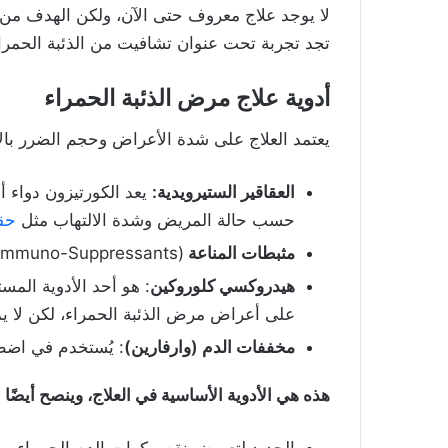
لا يوجد علاج معروف حتى الآن، ولكن الهدف من 
تجد تجربة تحت عنوان تشافيت من الذئبة الحمرا
أدوية
علاج مرض الذئبة الحمراء
يعتمد العلاج على شدة الأعراض وحجم الضرر بال
العقاقير الستيرويدية:
يعد الكورتيزون دواء أ
حسب حالة المريض وشدة الالتهاب مثل
حق
مثبطات المناعة
(Immuno-Suppressants).
هيدروكسي كلوروكين
: هو أحد الأدوية المس
على أعراض مرض الذئبة الحمراء، لكن لا ي
مخففات الدم (وارفارين)
: يُستخدم في اضطرا
هذه هي الأدوية الأساسية في العلاج، وينصح أيضًا 