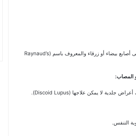
ضعف وصول الدم إلى الأصابع، مما يؤدي إلى أصابع بيضاء أو زرقاء والمعروف باسم (Raynaud’s
 المصاب:
دية لا يمكن علاجها (Discoid Lupus).
بة التنفس.