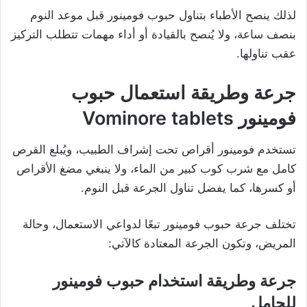
لذلك ينصح الأطباء بتناول حبوب فومينور قبل موعد النوم
بنصف ساعة، ولا يُنصح بالقيادة أو أداء مهمات تتطلب التركيز
عقب تناولها.
جرعة وطريقة استعمال حبوب
فومينور Vominore tablets
تستخدم فومينور أقراص تحت إشراف الطبيب، ويُبلع القرص
كامل مع شرب كوب كبير من الماء، ولا ينبغي مضغ الأقراص
أو كسرها، كما يفضل تناول الجرعة قبل النوم.
تختلف جرعة حبوب فومينور تبعًا لدواعي الاستعمال، وحالة
المريض، وتكون الجرعة المعتادة كالآتي:
جرعة وطريقة استخدام حبوب فومينور
للحامل