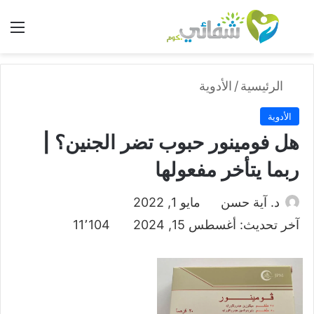
بحث عن
الق
الرئيسية
/
الأدوية
الأدوية
هل فومينور حبوب تضر الجنين؟ |
ربما يتأخر مفعولها
د. آية حسن
مايو 1, 2022
آخر تحديث: أغسطس 15, 2024
11٬104