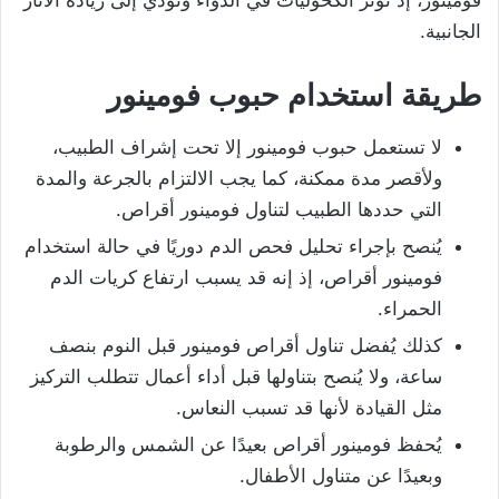
فومينور، إذ تؤثر الكحوليات في الدواء وتؤدي إلى زيادة الآثار
الجانبية.
طريقة استخدام حبوب فومينور
لا تستعمل حبوب فومينور إلا تحت إشراف الطبيب،
ولأقصر مدة ممكنة، كما يجب الالتزام بالجرعة والمدة
التي حددها الطبيب لتناول فومينور أقراص.
يُنصح بإجراء تحليل فحص الدم دوريًا في حالة استخدام
فومينور أقراص، إذ إنه قد يسبب ارتفاع كريات الدم
الحمراء.
كذلك يُفضل تناول أقراص فومينور قبل النوم بنصف
ساعة، ولا يُنصح بتناولها قبل أداء أعمال تتطلب التركيز
مثل القيادة لأنها قد تسبب النعاس.
يُحفظ فومينور أقراص بعيدًا عن الشمس والرطوبة
وبعيدًا عن متناول الأطفال.