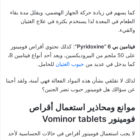
كما يسهم في زيادة حركة الجهاز الهضمي، ويقلل مدة بقاء
الطعام في المعدة لذا يستخدم بكثرة في علاج الغثيان
والقيء.
فيتامين بي 6 “Pyridoxine”
: كذلك تحتوي أقراص فومينور
على 50 ملجم من البيروديكسين، ويعد أحد أنواع فيتامين B،
كما يدخل في عديد من
حبوب الغثيان
للحامل.
لذلك لا تقلقي بشأن هذه المواد الفعالة فهي آمنة، ولقد أجبنا
عن سؤالك هل فومينور حبوب تضر الجنين؟
موانع ومحاذير استعمال أقراص
فومينور Vominor tablets
لا يجب استعمال فومينور أقراص في حالات الحساسية لأحد