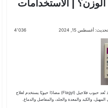
 الوزن؟ | الاستخدامات
حديث: أغسطس 15, 2024
4٬036
يتساءل كثيرون “هل دواء فلاجيل يزيد الوزن؟”، إذ تُعد حبوب فلاجيل (Flagyl) مضادًا حيويًا يستخدم لعلاج
ي المهبل، والكبد والمعدة والجلد، والمفاصل والدماغ.