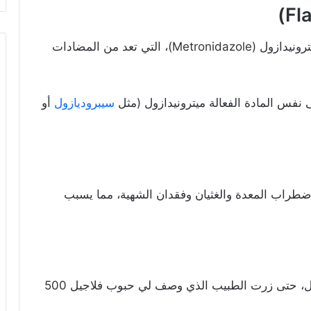
تحتوي حبوب فلاجيل 500 على المادة الفعالة ميترونيدازول (Metronidazole)، التي تعد من المضادات
ى نفس المادة الفعالة ميترونيدازول (مثل
سيبروديازول
أو
ي اضطراب المعدة والغثيان وفقدان الشهية، مما يسبب
كنت أعاني آلام ومغص شديد في بطني مع إسهال، حتى زرت الطبيب الذي وصف لي حبوب فلاجيل 500