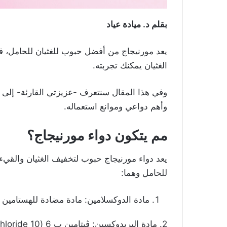
بقلم د. ميادة عياد
يعد مورنيجاج من أفضل حبوب للغثيان للحامل، فإذ
الغثيان يمكنك تجربته.
وأهم دواعي وموانع استعماله.
مم يتكون دواء مورنيجاج؟
يعد دواء مورنيجاج حبوب لتخفيف الغثيان والقيء 
للحامل وهما:
مادة الدوكسلامين: مادة مضادة للهستامين (10 mg doxylamine succinate)
2. مادة البريدوكسين: ڤيتامين ب 6 (10 mg pyridoxine hydrochloride).