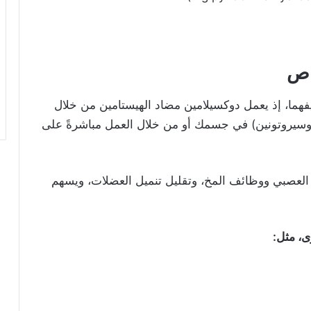
اص
يفهما، إذ يعمل دوكسيلامين مضاد الهيستامين من خلال
، وسيروتونين) في جسمك أو من خلال العمل مباشرةً على
ب 6 مهم لصحة الجهاز العصبي ووظائف المخ، وتقليل تنميل العضلات، ويسهم