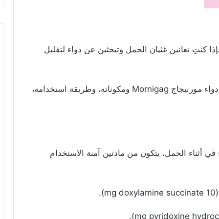
ا كنتِ تعانين غثيان الحمل وتبحثين عن دواء لتقليل
وفي هذا المقال سنتعرف -عزيزتي القارئة- إلى دواء مورنيجاج Mornigag ومكوناته، وطريقة استخدامه،
في أثناء الحمل، يتكون من مادتين آمنة الاستخدام
.