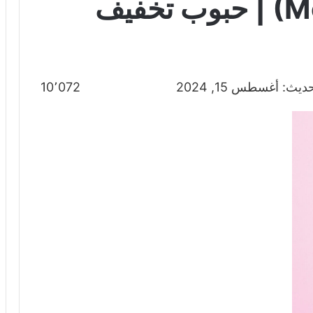
مورنيجاج (Mornigag) | حبوب تخفيف
يث: أغسطس 15, 2024
10٬072