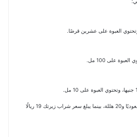
ي:
يبلغ سعر أقراص زيرتك في السعودية 16 ريالًا سعوديًا و20 هللة، بينما يبلغ سعر شراب زيرتك 19 ريالًا