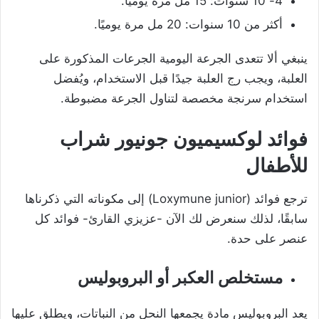
4- 10 سنوات: 15 مل مرة يوميًا.
أكثر من 10 سنوات: 20 مل مرة يوميًا.
ينبغي ألا تتعدى الجرعة اليومية الجرعات المذكورة على
العلبة، و
يجب رج العلبة جيدًا قبل الاستخدام، ويُفضل
استخدام سرنجة مخصصة لتناول الجرعة مضبوطة.
فوائد لوكسيميون جونيور شراب
للأطفال
ترجع فوائد (Loxymune junior) إلى مكوناته التي ذكرناها
سابقًا، لذلك سنعرض لك الآن -عزيزي القارئ- فوائد كل
عنصر على حدة.
مستخلص العكبر أو البروبوليس
يعد البروبوليس مادة يجمعها النحل من النباتات، ويطلق عليها