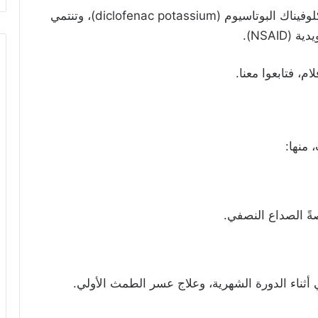
تحتوي حبوب فاست فلام على المادة الفعالة ديكلوفيناك البوتاسيوم (diclofenac potassium)، وتنتمي
NSAI).
، فتابعوا معنا.
 منها:
ً الصداع النصفي.
ثناء الدورة الشهرية، وعلاج عسر الطمث الأولي.