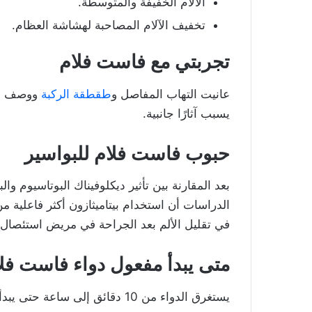
الآلام الخفيفة والمتوسطة.
تخفيف الآلام المصاحبة لهشاشة العظام.
تجربتي مع فاست فلام
عانيت التهاب المفاصل و
طقطقة الركبة
ووصف لي 
يسبب آثارًا جانبية.
حبوب فاست فلام للبواسير
بعد المقارنة بين تأثير ديكلوفيناك البوتاسيوم وا
الدراسات أن استخدام بيتاميثازون أكثر فاعلية من
في تقليل الألم بعد الجراحة في مريض استئصال ا
متى يبدأ مفعول دواء فاست فل
يستغرق الدواء من 10 دقائق إلى ساعة حتى يبدأ تأثيره، وتختلف الاستجابة من حالة لأخرى.