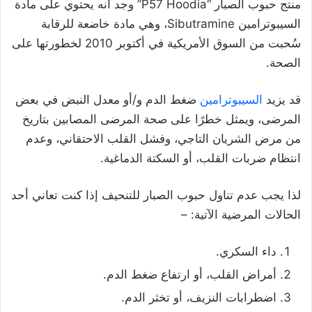
منتج حبوب الصبار “P57 Hoodia” وجد أنه يحتوي على مادة
السيبوترامين Sibutramine، وهي مادة خاضعة للرقابة
سُحبت من السوق الأمريكية في أكتوبر 2010 لخطورتها على
الصحة.
قد يزيد
السيبوترامين
ضغط الدم و/أو معدل النبض في بعض
المرضى، ويمثل خطرًا على صحة المرضى المصابين بتاريخ
من مرض الشريان التاجي، وفشل القلب الاحتقاني، وعدم
انتظام ضربات القلب، أو السكتة الدماغية.
لذا يجب عدم تناول حبوب الصبار للتنحيف إذا كنت تعاني أحد
الحالات المرضية الآتية: –
داء السكري.
أمراض القلب، أو ارتفاع ضغط الدم.
اضطرابات النزيف، أو تخثر الدم.