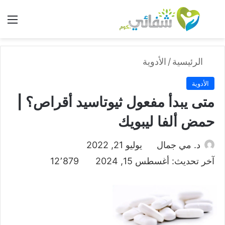
بحث عن
الق
الرئيسية
/
الأدوية
الأدوية
متى يبدأ مفعول ثيوتاسيد أقراص؟ |
حمض ألفا ليبويك
د. مي جمال
يوليو 21, 2022
آخر تحديث: أغسطس 15, 2024
12٬879