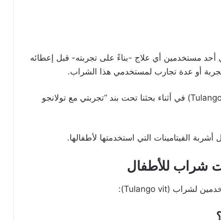
 أحد مستخدمين أي علاج -بناءً على تجربته- قبل إعطائه
جربة أو عدة تجارب لمستخدمي هذا الشراب.
سننقل لكم الآن ما قالته إحدى الأمهات عن (Tulango vit) في أثناء بحثنا تحت بند “تجربتي مع تولانجو
شربة الفيتامينات التي استخدمتها لأطفالها.
يت شراب للأطفال
ب (Tulango vit):