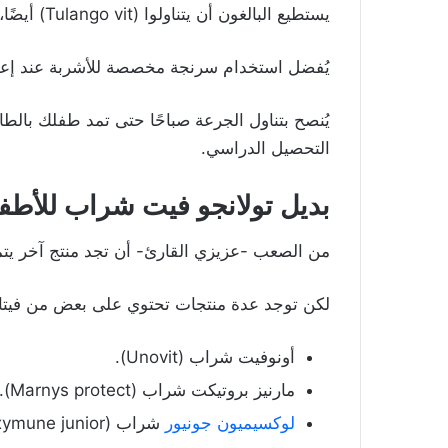
يستطيع البالغون أن يتناولوا (Tulango vit) أيضًا، وتكون جرعته 10 مل يوميًا، ما يعادل 2 ملعقة صغيرة.
يُفضل استخدام سرنجة مخصصة للأشربة عند إع
يُنصح بتناول الجرعة صباحًا حتى تمد طفلك بالطا
التحصيل الدراسي.
بديل تولانجو فيت شراب للأطف
من الصعب -عزيزي القارئ- أن تجد منتج آخر يتماث
لكن توجد عدة منتجات تحتوي على بعض من فيتامينات (Tulango vit)، سنذكر لك ب
أونوفيت شراب (Unovit).
مارنيز بروتيكت شراب (Marnys protect).
لوكسيميون جونيور
شراب (Loxymune junior).