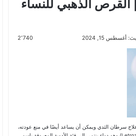
 القرص الذهبي للنساء
 أغسطس 15, 2024
2٬740
اج سرطان الثدي ويمكن أن يساعد أيضًا في منع عودته،
إذ يحتوي (Trexozola) على مادة ليتروزول (Letrozole) وهو دواء ينتمي إلى فئة الأدوية المعروفة باسم