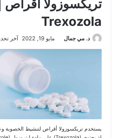
تريكسوزولا أقراص |
Trexozola
د. مي جمال
مايو 19, 2022
آخر تحديث:
يستخدم تريكسوزولا أقراص لتنشيط الخصوبة وعل