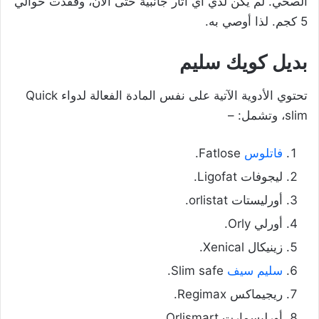
الصحي. لم يكن لدي أي آثار جانبية حتى الآن، وفقدت حوالي
5 كجم. لذا أوصي به.
بديل كويك سليم
تحتوي الأدوية الآتية على نفس المادة الفعالة لدواء Quick
slim، وتشمل: –
فاتلوس
Fatlose.
ليجوفات Ligofat.
أورليستات orlistat.
أورلي Orly.
زينيكال Xenical.
سليم سيف
Slim safe.
ريجيماكس Regimax.
أورليسمارت Orlismart.