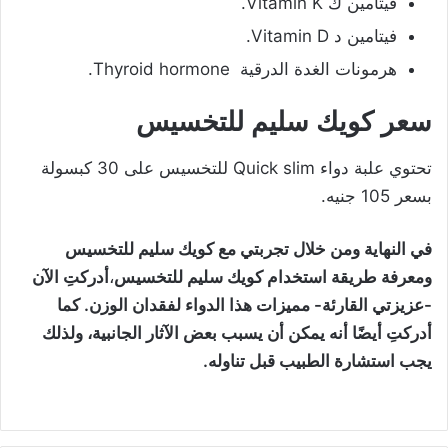
فيتامين ك Vitamin K.
فيتامين د Vitamin D.
هرمونات الغدة الدرقية Thyroid hormone.
سعر كويك سليم للتخسيس
تحتوي علبة دواء Quick slim للتخسيس على 30 كبسولة
بسعر 105 جنيه.
في النهاية ومن خلال تجربتي مع كويك سليم للتخسيس
ومعرفة
طريقة استخدام كويك سليم للتخسيس
،
أدركتِ الآن
-عزيزتي القارئة- مميزات هذا الدواء لفقدان الوزن. كما
أدركتِ أيضًا أنه يمكن أن يسبب بعض الآثار الجانبية، ولذلك
يجب استشارة الطبيب قبل تناوله.