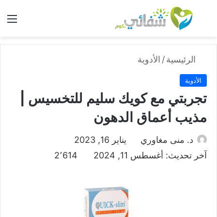
بحث عن
الق
الرئيسية
/
الأدوية
الأدوية
تجربتي مع كويك سليم للتخسيس |
مذيب أعماق الدهون
د. منى مغاوري
يناير 16, 2023
آخر تحديث: أغسطس 11, 2024
2٬614