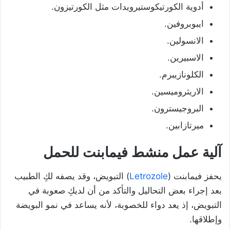
أدوية الكورتيكوستيرويدات مثل الكورتيزون.
ايبوبروفين.
الانسولين.
الاسبيرين.
الكلونازيبرم.
الاريثروميسين.
البروجيسترون.
ميرتازابين.
آلية عمل منشط فيمابنت للحمل
يحفز فيمابنت (
Letrozole
) التبويض، وقد يصفه لكِ الطبيب
بعد إجراء بعض التحاليل والتأكد من أن لديكِ صعوبة في
التبويض، إذ يعد دواء للخصوبة، لأنه يساعد في نمو البويضة
وإطلاقها.