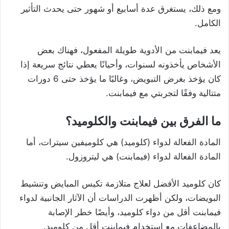
ومع ذلك، يستغرق عدة أسابيع أو شهور حتى يحدث التأثير
الكامل.
يعد فيمابنت من الأدوية طويلة المفعول، فهناك بعض
الأشخاص يأخذونه لسنوات، وأحيانًا يعطي نتائج سريعة إذا
كان يؤخذ بغرض التبويض، وغالبًا ما يؤخذ حتى 6 دورات
متتالية وفقًا لتجربتي مع فيمابنت.
ما الفرق بين فيمابنت والكلوميد؟
المادة الفعالة لدواء (كلوميد) هي كلوميفين سيترات، أما
المادة الفعالة لدواء (فيمابنت) هي ليتروزول.
كان كلوميد الأفضل لعلاج متلازمة تكيس المبايض وتنشيط
البويضات، ولكن أظهرت الدراسات أن الآثار الجانبية لدواء
فيمابنت أقل من دواء كلوميد، وأيضًا خطر الإصابة
بالمضاعفات مع استخدام فيمابنت أقل من كلوميد.