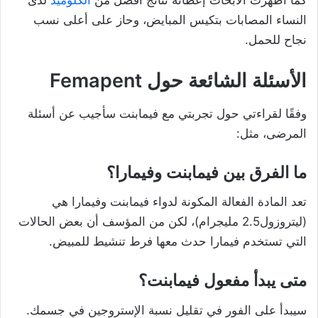
كما أظهرت الأبحاث إعطائه نتائج أفضل من
الكلوميد
لدى
النساء المصابات بتكيس المبايض، وحاز على أعلى نسب
نجاح للحمل.
الأسئلة الشائعة حول Femapent
وفقًا لقراءتي حول تجربتي مع فيمابنت سأجيب عن أسئلة
المرضى، مثل:
ما الفرق بين فيمابنت وفيمارا؟
تعد المادة الفعالة المكونة لدواء فيمابنت وفيمارا هي
(ليتروزول2.5 مليجرام)، لكن
من المؤسف أن بعض الحالات
التي تستخدم فيمارا حدث معها فرط تنشيط للمبيض.
متى يبدأ مفعول فيمابنت؟
سيبدأ على الفور في تقليل نسبة الإستروجين في جسمك.