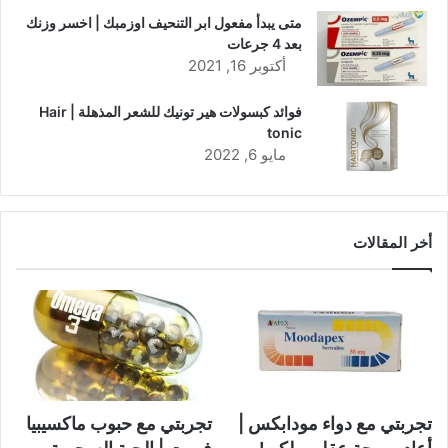
متى يبدأ مفعول ابر التنحيف اوزمبك | اخسر وزنك
بعد 4 جرعات
أكتوبر 16, 2021
فوائد كبسولات هير تونيك للشعر المذهلة | Hair
tonic
مايو 6, 2022
أخر المقالات
تجربتي مع دواء مودابكس |
تجربتي مع حبوب ماكسيبيا