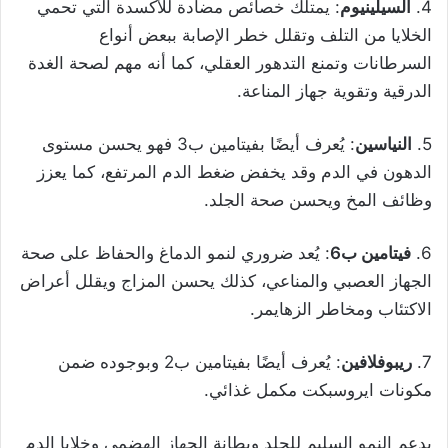
4.
السيلينيوم
: يمتلك خصائص مضادة للأكسدة التي تحمي
الخلايا من التلف وتقلل خطر الإصابة ببعض أنواع
السرطانات وتمنع التدهور العقلي، كما أنه مهم لصحة الغدة
الدرقية وتقوية جهاز المناعة.
5.
النياسين
: يُعرف أيضًا بفيتامين ب3 فهو يحسن مستوى
الدهون في الدم وقد يخفض ضغط الدم المرتفع، كما يعزز
وظائف المخ ويحسن صحة الجلد.
6.
فيتامين ب6
: يُعد ضروري لنمو الدماغ والحفاظ على صحة
الجهاز العصبي والمناعي، كذلك يحسن المزاج ويقلل أعراض
الاكتئاب ومخاطر الزهايمر.
7.
ريبوفلافين
: يُعرف أيضًا بفيتامين ب2 وبوجوده ضمن
مكونات ايروسبكت مكمل غذائي.
يدعم النمو السليم للجلد وبطانة الجهاز الهضمي وخلايا الدم