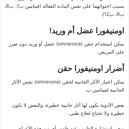
بسبب احتوائهما على نفس المادة الفعالة (فيتامين ب1، ب6،
ب9، ب12).
اومنيفورا عضل أم وريد!
يمكن استخدام حقن (omnevora) عضل أو وريد دون ضرر
على المريض.
أضرار اومنيفورا حقن
يمكن اعتبار الآثار الجانبية لحقن (omnevora) نفس الآثار
الجانبية لفيتامين ب.
بعض الأدوية يكون لها أثار جانبية خطيرة، والبعض لا تكون
خطيرة ولا تحتاج لعلاج طبي.
ينبغي استشارة الطبيب عند ظهور أي من هذه الأعراض