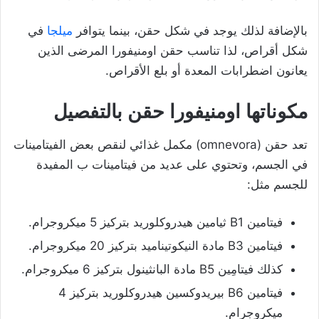
بالإضافة لذلك يوجد في شكل حقن، بينما يتوافر
ميلجا
في
شكل أقراص، لذا تناسب حقن اومنيفورا المرضى الذين
يعانون اضطرابات المعدة أو بلع الأقراص.
مكوناتها
اومنيفورا حقن بالتفصيل
تعد حقن (omnevora) مكمل غذائي لنقص بعض الفيتامينات
في الجسم، وتحتوي على عديد من فيتامينات ب المفيدة
للجسم مثل:
فيتامين B1 ثيامين هيدروكلوريد بتركيز 5 ميكروجرام.
فيتامين B3 مادة النيكوتيناميد بتركيز 20 ميكروجرام.
كذلك فيتامِين B5 مادة البانثينول بتركيز 6 ميكروجرام.
فيتامين B6 بيريدوكسين هيدروكلوريد بتركيز 4
ميكروجرام.