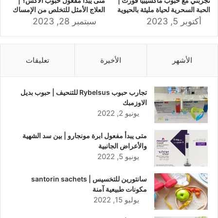
تجربتي مع حبوب ماكسيبيا فورت |
متى يبدأ مفعول حبوب الاكس؟ |
الحبة السحرية لحياة مليئة بالحيوية
العلاج الأمثل للتخلص من الإمساك
أكتوبر 5, 2023
سبتمبر 28, 2023
الأشهر
الأخيرة
تعليقات
تجارب حبوب Rybelsus للتنحيف | حبوب بديل
الاوزمبك
يونيو 2, 2022
متى يبدأ مفعول ابرة مونجارو | بين سد الشهية
والأعراض الجانبية
يونيو 5, 2022
سانتورين للتخسيس | santorin sachets
مكونات طبيعية آمنة
يوليو 15, 2022