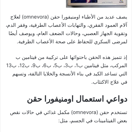
يصف عديد من الأطباء اومنيفورا حقن (omnevora) لعلاج
آلام العمود الفقري، والتهابات الأعصاب الطرفية، وفقر الدم،
وتقوية الجهاز العصبي، وحالات الضعف العام، ويوصف أيضًا
لمرضى السكري للحفاظ على صحة الأعصاب الطرفية.
إذ تتميز هذه الحقن باحتوائها على تركيبة من فيتامين ب
المركب، مثل فيتامين ب1، ب3، ب5، ب6، ب9، ب12، ب13
التي تساعد الكبد في بناء الأنسجة والخلايا التالفة، وتسهم
في علاج الاكتئاب.
دواعي استعمال اومنيفورا حقن
تستخدم حقن (omnevora) مكمل غذائي في حالات نقص
بعض الفيتامينات في الجسم، مثل: