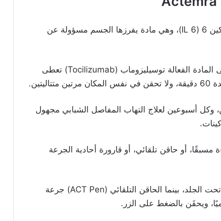
تنتمي إلى فئة الأدوية المسماة حاصرات الإنترلوكين 6 (IL 6)، وهي مادة يفرزها الجسم مسؤولة عن
يحتوي دواء اكتيمرا (Actemra) حقن وامبول على المادة الفعالة توسيليزوماب (Tocilizumab) تعطى
يتين.
 البالغين، وكل أسبوعين لعلاج التهاب المفاصل الشبابي مجهول
ينات.
جات مملوءة مسبقًا، أو حاقن تلقائي، أو قارورة أحادية الجرعة
تحقَن السرنجة المعبأة سابقًا جرعة واحدة يدويًا تحت الجلد، بينما الحاقن التلقائي (ACT Pen) جرعة
ا، ويحقَن بالضغط على الزر.