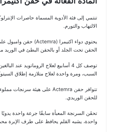
المادة الفعالة في حقن اكتيمرا Actemra
الالتهاب والتورم.
الحقن تحت الجلد أو بالحقن البطئ في الوريد مدة 60 دقيقة، ولا تحقن في نفس المكان مرتين متتال
توصف كل 4 أسابيع لعلاج الروماتويد عند
السبب، ومرة واحدة لعلاج متلازمة إطلاق السيتوك
تتوافر حقن Actemra على هيئة سرن
للحقن الوريدي.
واحدة، يشبه القلم يحافظ على طرف الإبرة محميً