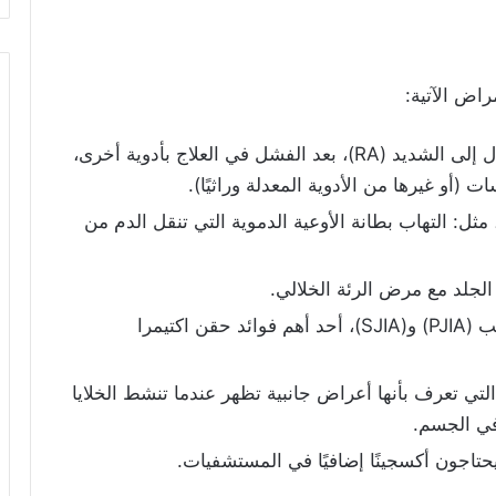
النشط المعتدل إلى الشديد (RA)، بعد الفشل في العلاج بأدوية أخرى،
 (أو غيرها من الأدوية المعدلة وراثيًا).
هاب الشرايين ذو الخلايا العملاقة (GCA)، مثل: التهاب بطانة الأوعية الدموية التي تنقل الدم من
لجلد مع مرض الرئة الخلالي.
علاج التهاب المفاصل الشبابي مجهول السبب (PJIA) و(SJIA)، أحد أهم فوائد حقن اكتيمرا
زمة إطلاق السيتوكين الشديدة (CRS)، التي تعرف بأنها أعراض جانبية تظهر عندما تنشط الخلايا
في الجسم.
اجون أكسجينًا إضافيًا في المستشفيات.