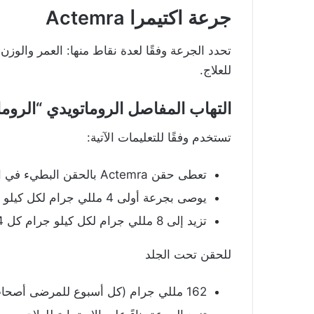
جرعة اكتيمرا Actemra
تحدد الجرعة وفقًا لعدة نقاط منها: العمر والوزن و
للعلاج.
التهاب المفاصل الروماتويدي “الروما
تستخدم وفقًا للتعليمات الآتية:
تعطى حقن Actemra بالحقن البطيء في الوريد مدة ساعة تقريبًا.
يوصى بجرعة أولى 4 مللي جرام لكل كيلو جرام كل 4 أسابيع.
تزيد إلى 8 مللي جرام لكل كيلو جرام كل 4 أسابيع جرعة ثانية.
للحقن تحت الجلد
162 مللي جرام (كل أسبوع للمرضى أصحاب أوزان أكثر من 100 كيلو جرام).